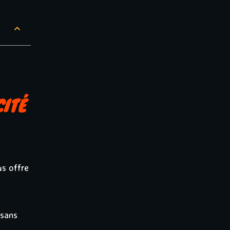
CITÉ
s offre
 sans