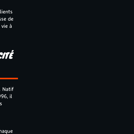
lients
sse de
 vie à
CITÉ
 Natif
96, il
s
chaque