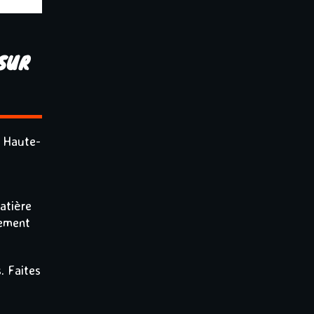
 SUR
t Haute-
atière
rement
. Faites