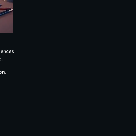
gences
e
.
son
.