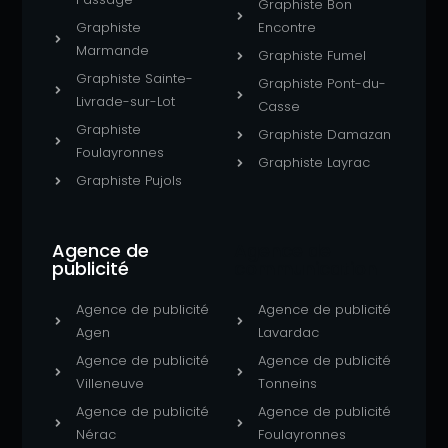
Graphiste Bon
Graphiste
Encontre
Marmande
Graphiste Fumel
Graphiste Sainte-
Graphiste Pont-du-
Livrade-sur-Lot
Casse
Graphiste
Graphiste Damazan
Foulayronnes
Graphiste Layrac
Graphiste Pujols
Agence de
Agence de
publicité
communication
Agence de publicité
Agence de publicité
Agen
Lavardac
Agence de publicité
Agence de publicité
Villeneuve
Tonneins
Agence de publicité
Agence de publicité
Nérac
Foulayronnes